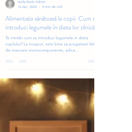
Ianăș Radu Adrian
16 dec. 2024
4 min de citit
Alimentația sănătoasă la copii: Cum să
introduci legumele în dieta lor zilnică
Te intrebi cum sa introduci legumele in dieta
copilului? La inceput, este bine sa pregatesti feluri
de mancare monocomponente, adica...