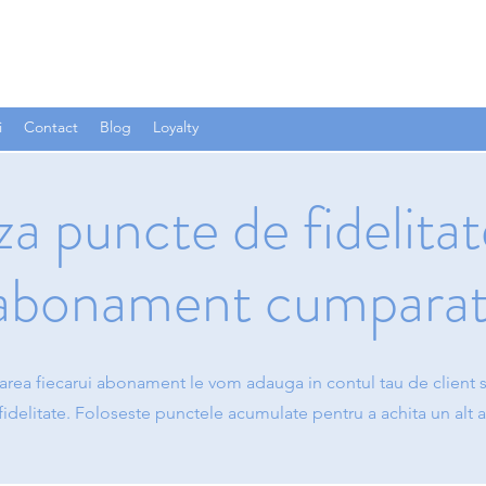
i
Contact
Blog
Loyalty
 puncte de fidelitate
abonament cumparat
area fiecarui abonament le vom adauga in contul tau de client
fidelitate. Foloseste punctele acumulate pentru a achita un alt