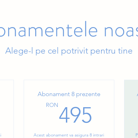
namentele noa
Alege-l pe cel potrivit pentru tine
Abonament 8 prezente
345RON
495
RON
495
i
Acest abonament va asigura 8 intrari
P